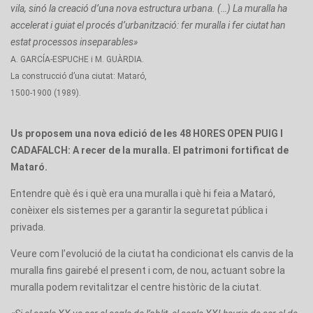
vila, sinó la creació d’una nova estructura urbana. (…) La muralla ha
accelerat i guiat el procés d’urbanització: fer muralla i fer ciutat han
estat processos inseparables»
A. GARCÍA-ESPUCHE i M. GUÀRDIA.
La construcció d’una ciutat: Mataró,
1500-1900 (1989).
Us proposem una nova edició de les 48 HORES OPEN PUIG I
CADAFALCH: A recer de la muralla. El patrimoni fortificat de
Mataró.
Entendre què és i què era una muralla i què hi feia a Mataró,
conèixer els sistemes per a garantir la seguretat pública i
privada.
Veure com l’evolució de la ciutat ha condicionat els canvis de la
muralla fins gairebé el present i com, de nou, actuant sobre la
muralla podem revitalitzar el centre històric de la ciutat.