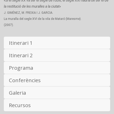
«Si el segle XX va ser el segle de l’oblit, el segle XXI hauria de ser el de
la restitució de les muralles a la ciutat»
J. GIMÉNEZ, M. FREIXA I J. GARCIA.
La muralla del segle XVI de la vila de Mataró (Maresme).
(2007).
Itinerari 1
Itinerari 2
Programa
Conferències
Galeria
Recursos