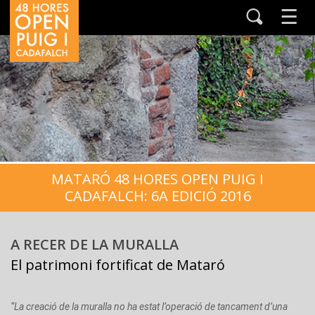
MATARÓ 48 HORES OPEN PUIG I
CADAFALCH: 6A EDICIÓ 2016
A RECER DE LA MURALLA
El patrimoni fortificat de Mataró
“La creació de la muralla no ha estat l’operació de tancament d’una